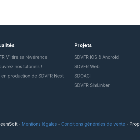
alités
Projets
R V1 tire sa révérence
SDVFR iOS & Android
uvrez nos tutoriels !
SDVFR Web
 en production de SDVFR Next
SDOACI
SDVFR SimLinker
eamSoft -
Mentions légales
-
Conditions générales de vente
- Prop