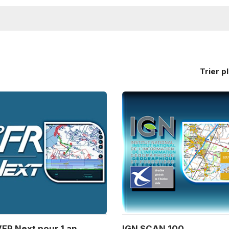
Trier
p
FR Next pour 1 an
IGN SCAN 100