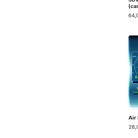
(ca
64,
Air
28,