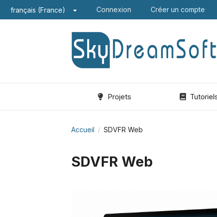
Connexion
Créer un compte
français (France)
Projets
Tutoriel
Accueil
SDVFR Web
/
SDVFR Web