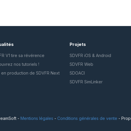
alités
Projets
R V1 tire sa révérence
SDVFR iOS & Android
uvrez nos tutoriels !
SDVFR Web
 en production de SDVFR Next
SDOACI
SDVFR SimLinker
eamSoft -
Mentions légales
-
Conditions générales de vente
- Prop